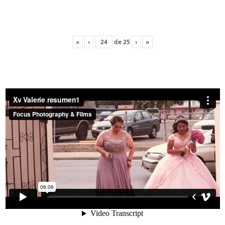
«
‹
de
25
›
»