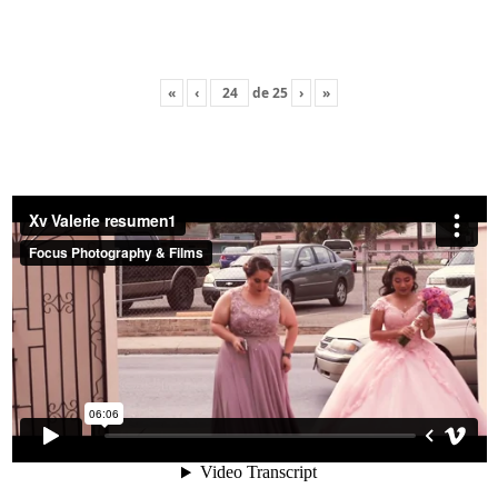
«
‹
de
25
›
»