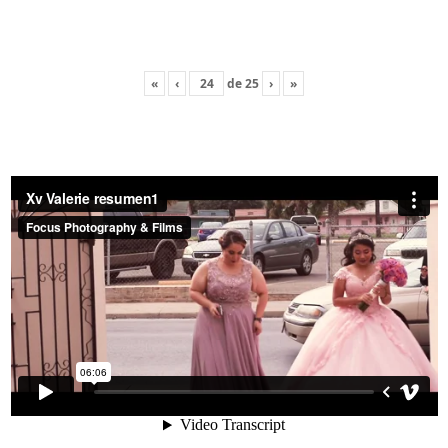
«
‹
de
25
›
»