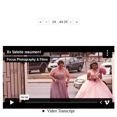
«
‹
de
25
›
»