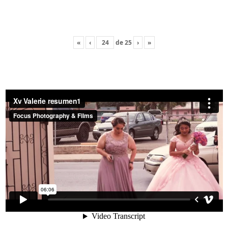
«
‹
de
25
›
»