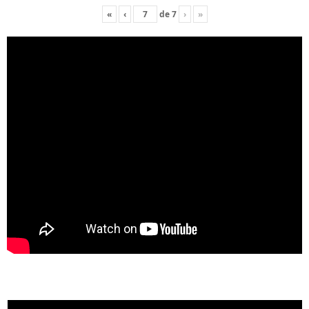
«
‹
de
7
›
»