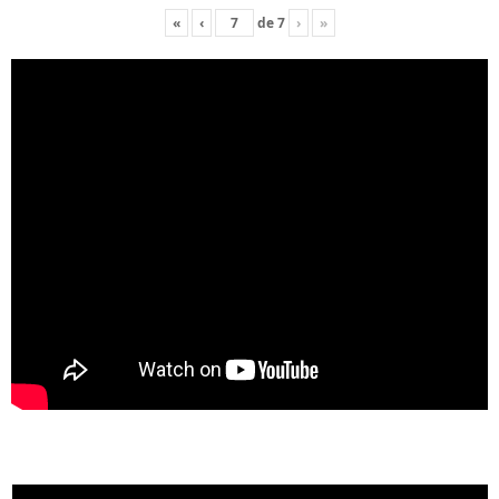
«
‹
de
7
›
»