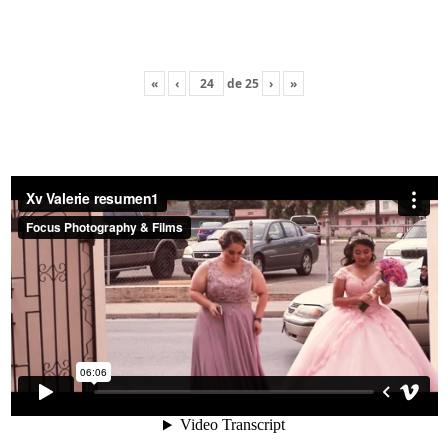
«
‹
de
25
›
»