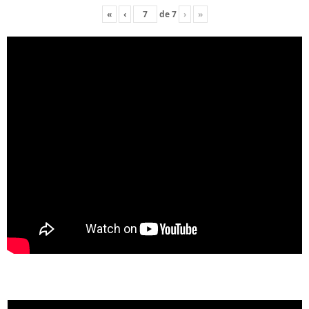
«
‹
de
7
›
»