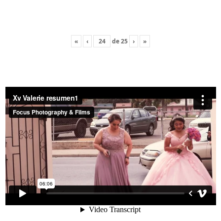
«
‹
de
25
›
»