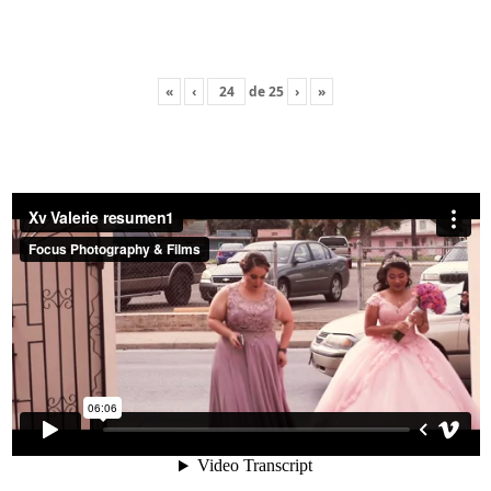
«
‹
de
25
›
»