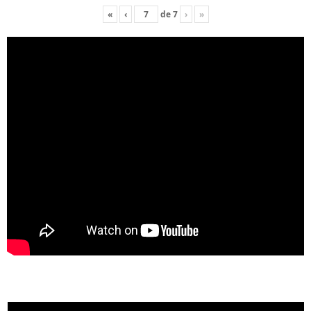
«
‹
de
7
›
»