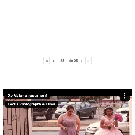
«
‹
de
25
›
»