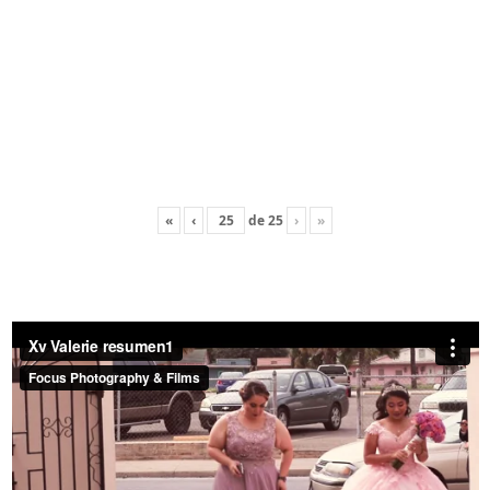
«
‹
de
25
›
»