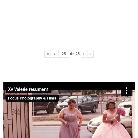
«
‹
de
25
›
»