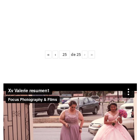
«
‹
de
25
›
»