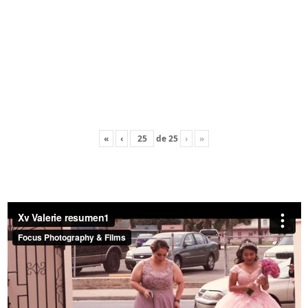
«
‹
de
25
›
»