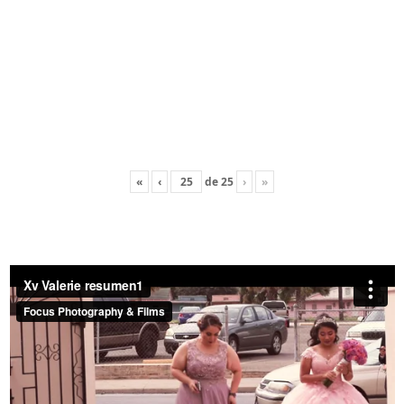
«
‹
de
25
›
»