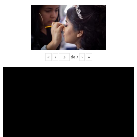
«
‹
de
7
›
»