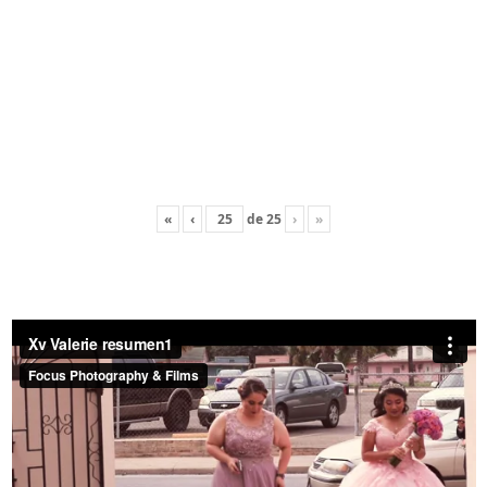
«
‹
de
25
›
»