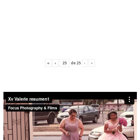
«
‹
de
25
›
»