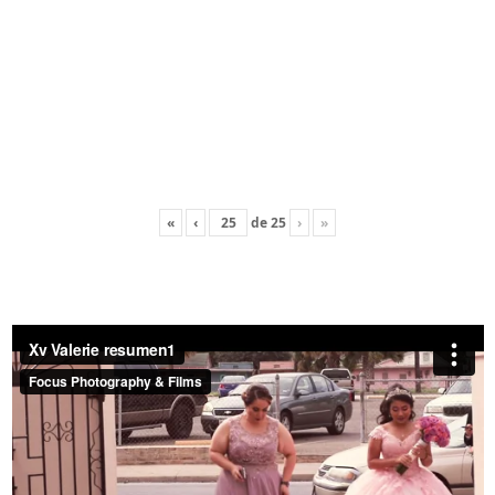
«
‹
de
25
›
»