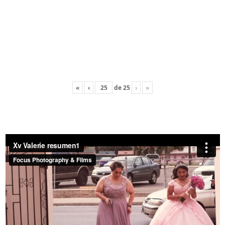
«
‹
de
25
›
»