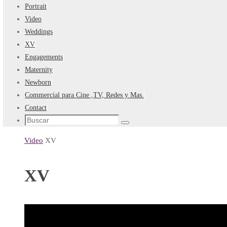
Portrait
Video
Weddings
XV
Engagements
Maternity
Newborn
Commercial para Cine ,TV, Redes y Mas.
Contact
Búsqueda
Buscar
para:
Inicio
Video
XV
XV