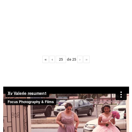
«
‹
de
25
›
»