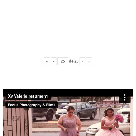
«
‹
de
25
›
»