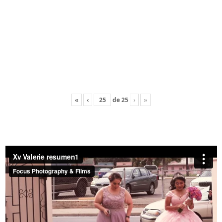
«
‹
de
25
›
»