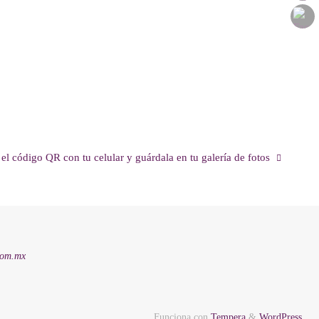
el código QR con tu celular y guárdala en tu galería de fotos
com.mx
Funciona con
Tempera
&
WordPress.