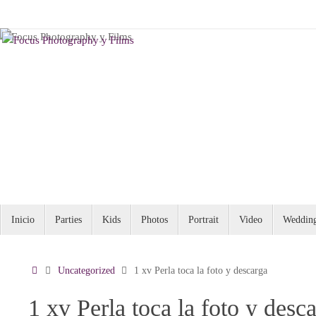
Saltar
al
contenido
Saltar
Inicio
Parties
Kids
Photos
Portrait
Video
Weddin
al
contenido
Inicio
Uncategorized
1 xv Perla toca la foto y descarga
1 xv Perla toca la foto y desc