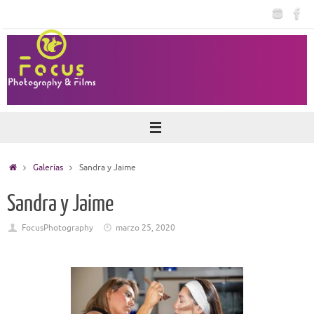
Saltar
al
contenido
Inicio
Galerías
Sandra y Jaime
Sandra y Jaime
FocusPhotography
marzo 25, 2020