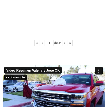
«
‹
de
41
›
»