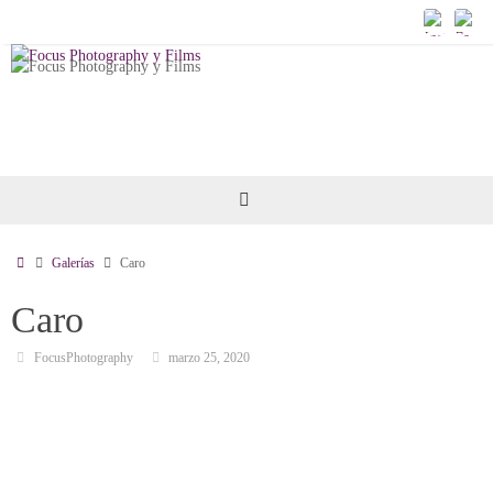
Saltar
al
contenido
Inicio
Galerías
Caro
Caro
FocusPhotography
marzo 25, 2020